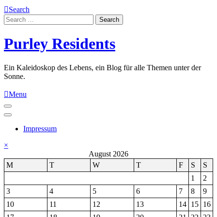
Skip
Search
to
Search
content
for:
Purley Residents
Ein Kaleidoskop des Lebens, ein Blog für alle Themen unter der
Sonne.
Menu
Impressum
×
August 2026
M
T
W
T
F
S
S
1
2
3
4
5
6
7
8
9
10
11
12
13
14
15
16