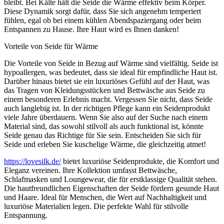
bleibt. Bei Kälte hält die Seide die Wärme effektiv beim Körper.
Diese Dynamik sorgt dafür, dass Sie sich angenehm temperiert
fühlen, egal ob bei einem kühlen Abendspaziergang oder beim
Entspannen zu Hause. Ihre Haut wird es Ihnen danken!
Vorteile von Seide für Wärme
Die Vorteile von Seide in Bezug auf Wärme sind vielfältig. Seide ist
hypoallergen, was bedeutet, dass sie ideal für empfindliche Haut ist.
Darüber hinaus bietet sie ein luxuriöses Gefühl auf der Haut, was
das Tragen von Kleidungsstücken und Bettwäsche aus Seide zu
einem besonderen Erlebnis macht. Vergessen Sie nicht, dass Seide
auch langlebig ist. In der richtigen Pflege kann ein Seidenprodukt
viele Jahre überdauern. Wenn Sie also auf der Suche nach einem
Material sind, das sowohl stilvoll als auch funktional ist, könnte
Seide genau das Richtige für Sie sein. Entscheiden Sie sich für
Seide und erleben Sie kuschelige Wärme, die gleichzeitig atmet!
https://lovesilk.de/
bietet luxuriöse Seidenprodukte, die Komfort und
Eleganz vereinen. Ihre Kollektion umfasst Bettwäsche,
Schlafmasken und Loungewear, die für erstklassige Qualität stehen.
Die hautfreundlichen Eigenschaften der Seide fördern gesunde Haut
und Haare. Ideal für Menschen, die Wert auf Nachhaltigkeit und
luxuriöse Materialien legen. Die perfekte Wahl für stilvolle
Entspannung.