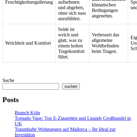
Feuchtigkeitsregulierung
aufnehmen
Spo
klimatischen
und abgeben,
un
Bedingungen
ohne sich nass
angenehm.
anzufühlen.
Seide ist
weich und
Verbessert das
Eig
glatt, was zu
allgemeine
Weichheit und Komfort
Un
einem hohen
Wohlbefinden
Sch
Tragekomfort
beim Tragen.
führt.
Suche
suchen
Posts
Brunch Köln
Tornado Vape: Top E-Zigaretten und Liquids Großhandel in
UK
Traumhafte Wohnungen auf Mallorca – Ihr Ideal zur
Investition