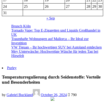
17
18
19
20
21
22
23
24
25
26
27
28
29
30
31
« Sep
Brunch Köln
Tornado Vape: Top E-Zigaretten und Liquids Großhandel in
UK
Traumhafte Wohnungen auf Mallorca – Ihr Ideal zur
Investition
VW Tiguan – Ihr hochwertiger SUV bei Autoland entdecken
Mey Unterwäsche: Hochwertige Wäsche für jeden Tag bei
Hirsefelt
Purley
Temperaturregulierung durch Seidenstoffe: Vorteile
und Besonderheiten
by
Gabriel Buckland
October 26, 2024
790