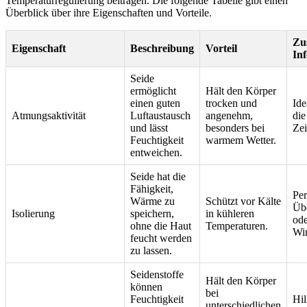
Temperaturregulierung beitragen. Die folgende Tabelle gibt einen
Überblick über ihre Eigenschaften und Vorteile.
Zus
Eigenschaft
Beschreibung
Vorteil
In
Seide
ermöglicht
Hält den Körper
einen guten
trocken und
Ide
Atmungsaktivität
Luftaustausch
angenehm,
die
und lässt
besonders bei
Zei
Feuchtigkeit
warmem Wetter.
entweichen.
Seide hat die
Fähigkeit,
Per
Wärme zu
Schützt vor Kälte
Üb
Isolierung
speichern,
in kühleren
ode
ohne die Haut
Temperaturen.
Win
feucht werden
zu lassen.
Seidenstoffe
Hält den Körper
können
bei
Feuchtigkeit
Hil
unterschiedlichen